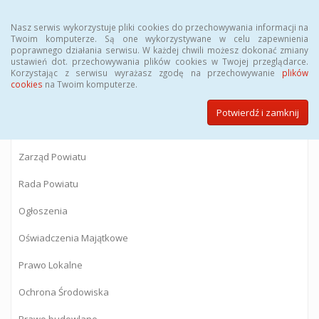
Menu
Nasz serwis wykorzystuje pliki cookies do przechowywania informacji na
Twoim komputerze. Są one wykorzystywane w celu zapewnienia
poprawnego działania serwisu. W każdej chwili możesz dokonać zmiany
BIULETYN INFORMACJI PUBLICZNEJ
ustawień dot. przechowywania plików cookies w Twojej przeglądarce.
Korzystając z serwisu wyrażasz zgodę na przechowywanie
plików
Starostwa Powiatowego w Gostyninie
cookies
na Twoim komputerze.
Potwierdź i zamknij
Powiat Gostyniński
Zarząd Powiatu
Rada Powiatu
Ogłoszenia
Oświadczenia Majątkowe
Prawo Lokalne
Ochrona Środowiska
Prawo budowlane