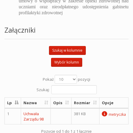
umowy o współpracy w zakresie opieki zdrowotnej nad
uczniami oraz nieodpłatnego udostępnienia gabinetu
profilaktyki zdrowotnej
Załączniki
Szukaj w kolumnie
Wybór kolumn
Pokaż
pozycji
Szukaj:
Lp
Nazwa
Opis
Rozmiar
Opcje
1
Uchwała
381 KB
metryczka
Zarządu 98
Pozycje od 1 do 1 z 1 łącznie