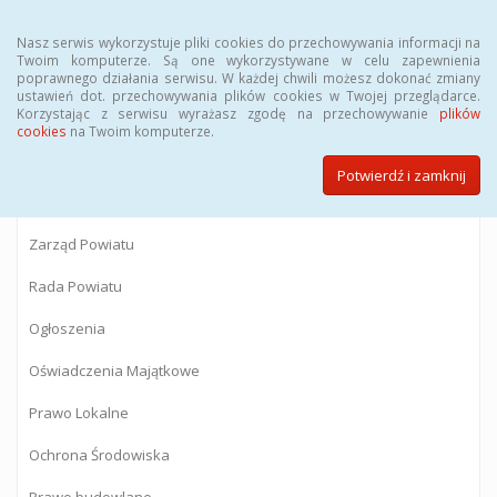
Menu
Nasz serwis wykorzystuje pliki cookies do przechowywania informacji na
Twoim komputerze. Są one wykorzystywane w celu zapewnienia
poprawnego działania serwisu. W każdej chwili możesz dokonać zmiany
BIULETYN INFORMACJI PUBLICZNEJ
ustawień dot. przechowywania plików cookies w Twojej przeglądarce.
Korzystając z serwisu wyrażasz zgodę na przechowywanie
plików
Starostwa Powiatowego w Gostyninie
cookies
na Twoim komputerze.
Potwierdź i zamknij
Powiat Gostyniński
Zarząd Powiatu
Rada Powiatu
Ogłoszenia
Oświadczenia Majątkowe
Prawo Lokalne
Ochrona Środowiska
Prawo budowlane