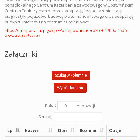
ponadlokalnego Centrum Kształcenia zawodowego w Gostynińskim
Centrum Edukacyjnym poprzez adaptację i wyposażenie stacji
diagnostyki pojazdów, budowę placu manewrowego oraz adaptację
budynku Internatu na centrum szkoleniowe”
https://miniportal.uzp.gov.pl/Postepowania/ecd8b704-9f0b-45d6-
92c5-966331f79180
Załączniki
Szukaj w kolumnie
Wybór kolumn
Pokaż
pozycji
Szukaj:
Lp
Nazwa
Opis
Rozmiar
Opcje