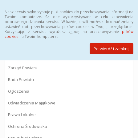
Menu
Nasz serwis wykorzystuje pliki cookies do przechowywania informacji na
Twoim komputerze. Są one wykorzystywane w celu zapewnienia
poprawnego działania serwisu. W każdej chwili możesz dokonać zmiany
BIULETYN INFORMACJI PUBLICZNEJ
ustawień dot. przechowywania plików cookies w Twojej przeglądarce.
Korzystając z serwisu wyrażasz zgodę na przechowywanie
plików
Starostwa Powiatowego w Gostyninie
cookies
na Twoim komputerze.
Potwierdź i zamknij
Powiat Gostyniński
Zarząd Powiatu
Rada Powiatu
Ogłoszenia
Oświadczenia Majątkowe
Prawo Lokalne
Ochrona Środowiska
Prawo budowlane