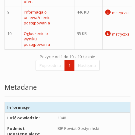
ofert
9
Informacja o
446 KB
metryczka
unieważnieniu
postępowania
10
Ogłoszenie o
95 KB
metryczka
wyniku
postępowania
Pozycje od 1 do 10 z 10 łącznie
Poprzednia
1
Następna
Metadane
Informacje
Ilość odwiedzin:
1348
Podmiot
BIP Powiat Gostyniński
udostępniający: