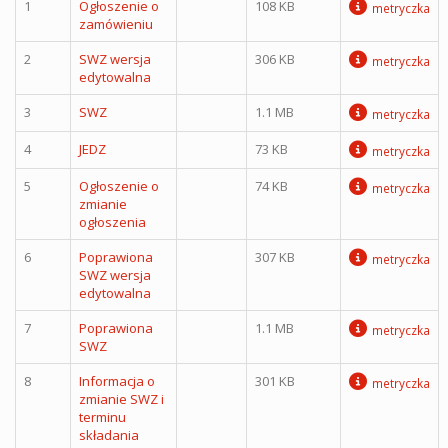
1
Ogłoszenie o
108 KB
metryczka
zamówieniu
2
SWZ wersja
306 KB
metryczka
edytowalna
3
SWZ
1.1 MB
metryczka
4
JEDZ
73 KB
metryczka
5
Ogłoszenie o
74 KB
metryczka
zmianie
ogłoszenia
6
Poprawiona
307 KB
metryczka
SWZ wersja
edytowalna
7
Poprawiona
1.1 MB
metryczka
SWZ
8
Informacja o
301 KB
metryczka
zmianie SWZ i
terminu
składania