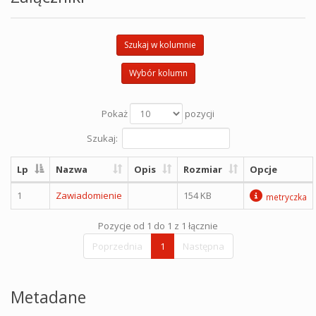
Szukaj w kolumnie
Wybór kolumn
Pokaż
pozycji
Szukaj:
Lp
Nazwa
Opis
Rozmiar
Opcje
1
Zawiadomienie
154 KB
metryczka
Pozycje od 1 do 1 z 1 łącznie
Poprzednia
1
Następna
Metadane