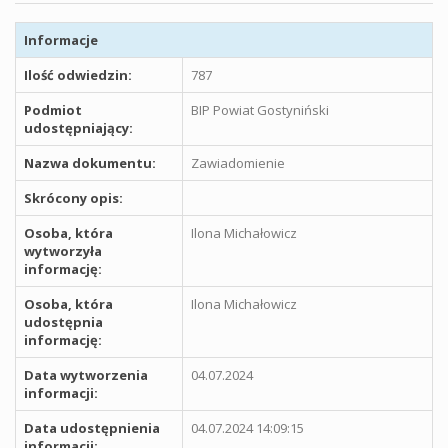
Informacje
Ilość odwiedzin:
787
Podmiot
BIP Powiat Gostyniński
udostępniający:
Nazwa dokumentu:
Zawiadomienie
Skrócony opis:
Osoba, która
Ilona Michałowicz
wytworzyła
informację:
Osoba, która
Ilona Michałowicz
udostępnia
informację:
Data wytworzenia
04.07.2024
informacji:
Data udostępnienia
04.07.2024 14:09:15
informacji: