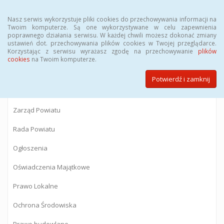
Menu
Nasz serwis wykorzystuje pliki cookies do przechowywania informacji na
Twoim komputerze. Są one wykorzystywane w celu zapewnienia
poprawnego działania serwisu. W każdej chwili możesz dokonać zmiany
BIULETYN INFORMACJI PUBLICZNEJ
ustawień dot. przechowywania plików cookies w Twojej przeglądarce.
Korzystając z serwisu wyrażasz zgodę na przechowywanie
plików
Starostwa Powiatowego w Gostyninie
cookies
na Twoim komputerze.
Potwierdź i zamknij
Powiat Gostyniński
Zarząd Powiatu
Rada Powiatu
Ogłoszenia
Oświadczenia Majątkowe
Prawo Lokalne
Ochrona Środowiska
Prawo budowlane