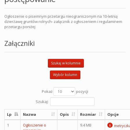
Ogłoszenie o pisemnym przetargu nieograniczonym na 10-letnią
dzierżawę gruntów rolnych- załącznik z ogłoszeniem i regulaminem
przetargu poniżej
Załączniki
Szukaj w kolumnie
Wybór kolumn
Pokaż
pozycji
Szukaj:
Lp
Nazwa
Opis
Rozmiar
Opcje
1
Ogłoszenie o
9.4 MB
metryczk