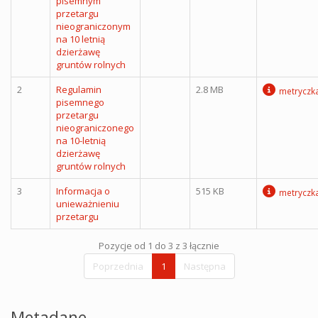
pisemnym
przetargu
nieograniczonym
na 10 letnią
dzierżawę
gruntów rolnych
2
Regulamin
2.8 MB
metryczk
pisemnego
przetargu
nieograniczonego
na 10-letnią
dzierżawę
gruntów rolnych
3
Informacja o
515 KB
metryczk
unieważnieniu
przetargu
Pozycje od 1 do 3 z 3 łącznie
Poprzednia
1
Następna
Metadane