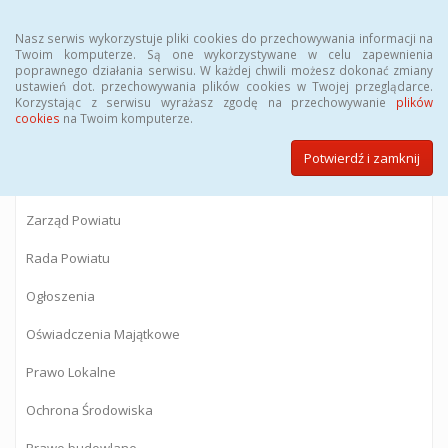
Menu
Nasz serwis wykorzystuje pliki cookies do przechowywania informacji na
Twoim komputerze. Są one wykorzystywane w celu zapewnienia
poprawnego działania serwisu. W każdej chwili możesz dokonać zmiany
BIULETYN INFORMACJI PUBLICZNEJ
ustawień dot. przechowywania plików cookies w Twojej przeglądarce.
Korzystając z serwisu wyrażasz zgodę na przechowywanie
plików
Starostwa Powiatowego w Gostyninie
cookies
na Twoim komputerze.
Potwierdź i zamknij
Powiat Gostyniński
Zarząd Powiatu
Rada Powiatu
Ogłoszenia
Oświadczenia Majątkowe
Prawo Lokalne
Ochrona Środowiska
Prawo budowlane