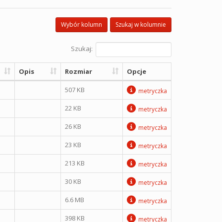
Wybór kolumn
Szukaj w kolumnie
Szukaj:
Opis
Rozmiar
Opcje
507 KB
metryczka
22 KB
metryczka
26 KB
metryczka
23 KB
metryczka
213 KB
metryczka
30 KB
metryczka
6.6 MB
metryczka
398 KB
metryczka