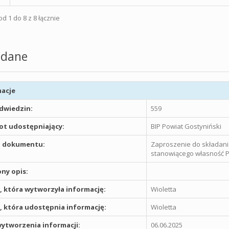
d 1 do 8 z 8 łącznie
dane
acje
odwiedzin:
559
t udostępniający:
BIP Powiat Gostyniński
 dokumentu:
Zaproszenie do składan
stanowiącego własność P
ny opis:
 która wytworzyła informację:
Wioletta
 która udostępnia informację:
Wioletta
ytworzenia informacji:
06.06.2025