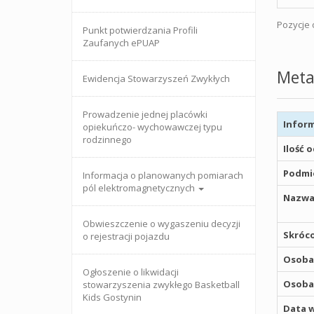
Pozycje o
Punkt potwierdzania Profili
Zaufanych ePUAP
Meta
Ewidencja Stowarzyszeń Zwykłych
Prowadzenie jednej placówki
Inform
opiekuńczo- wychowawczej typu
rodzinnego
Ilość 
Podmio
Informacja o planowanych pomiarach
pól elektromagnetycznych
Nazwa
Obwieszczenie o wygaszeniu decyzji
Skróco
o rejestracji pojazdu
Osoba,
Ogłoszenie o likwidacji
Osoba,
stowarzyszenia zwykłego Basketball
Kids Gostynin
Data w