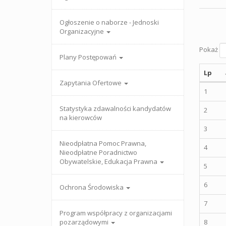
Ogłoszenie o naborze - Jednoski
Organizacyjne
Pokaż
Plany Postępowań
Lp
Zapytania Ofertowe
1
Statystyka zdawalności kandydatów
2
na kierowców
3
Nieodpłatna Pomoc Prawna,
4
Nieodpłatne Poradnictwo
Obywatelskie, Edukacja Prawna
5
6
Ochrona Środowiska
7
Program współpracy z organizacjami
pozarządowymi
8