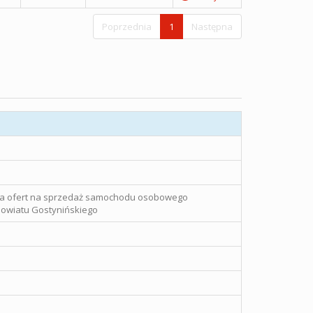
Poprzednia
1
Następna
ia ofert na sprzedaż samochodu osobowego
owiatu Gostynińskiego