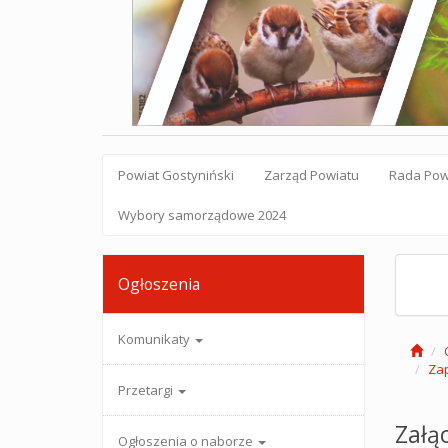
Powiat Gostyniński
Zarząd Powiatu
Rada Pow
Wybory samorządowe 2024
Ogłoszenia
Komunikaty
Zap
Przetargi
Załąc
Ogłoszenia o naborze