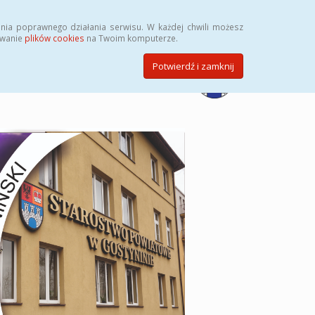
Przycisk wyszukaj duży
Szukaj
nia poprawnego działania serwisu. W każdej chwili możesz
ywanie
plików cookies
na Twoim komputerze.
Potwierdź i zamknij