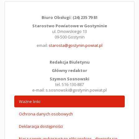
Biuro Obsługi: (24) 235 79 81
Starostwo Powiatowe w Gostyninie
ul. Dmowskiego 13
09-500 Gostynin
email:
starosta@gostynin.powiat.pl
Redakcja Biuletynu
Główny redaktor
Szymon Sosnowski
tel. 516-130-887
e-mail: s.sosnowski@gostynin.powiat.pl
Ważne linki
Ochrona danych osobowych
Deklaracja dostępności
Nasz serwis wykorzystuje pliki cookies - dowiedz się