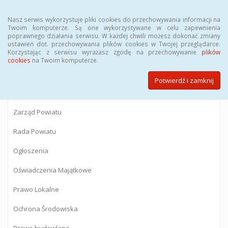
Menu
Nasz serwis wykorzystuje pliki cookies do przechowywania informacji na
Twoim komputerze. Są one wykorzystywane w celu zapewnienia
poprawnego działania serwisu. W każdej chwili możesz dokonać zmiany
BIULETYN INFORMACJI PUBLICZNEJ
ustawień dot. przechowywania plików cookies w Twojej przeglądarce.
Korzystając z serwisu wyrażasz zgodę na przechowywanie
plików
Starostwa Powiatowego w Gostyninie
cookies
na Twoim komputerze.
Potwierdź i zamknij
Powiat Gostyniński
Zarząd Powiatu
Rada Powiatu
Ogłoszenia
Oświadczenia Majątkowe
Prawo Lokalne
Ochrona Środowiska
Prawo budowlane