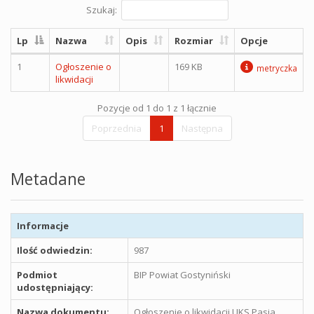
Szukaj:
Lp
Nazwa
Opis
Rozmiar
Opcje
1
Ogłoszenie o
169 KB
metryczka
likwidacji
Pozycje od 1 do 1 z 1 łącznie
Poprzednia
1
Następna
Metadane
Informacje
Ilość odwiedzin:
987
Podmiot
BIP Powiat Gostyniński
udostępniający:
Nazwa dokumentu:
Ogłoszenie o likwidacji UKS Pasja