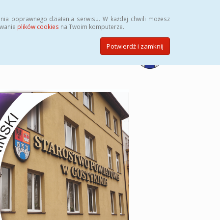
Przycisk wyszukaj duży
Szukaj
nia poprawnego działania serwisu. W każdej chwili możesz
ywanie
plików cookies
na Twoim komputerze.
Potwierdź i zamknij