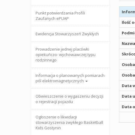
Inform
Punkt potwierdzania Profili
Zaufanych ePUAP
Ilość 
Podmio
Ewidencja Stowarzyszeń Zwykłych
Nazwa
Prowadzenie jednej placówki
Skróco
opiekuńczo- wychowawczej typu
rodzinnego
Osoba,
Osoba,
Informacja o planowanych pomiarach
pól elektromagnetycznych
Data w
Obwieszczenie o wygaszeniu decyzji
Data u
o rejestracji pojazdu
Data o
Ogłoszenie o likwidacji
stowarzyszenia zwykłego Basketball
Kids Gostynin