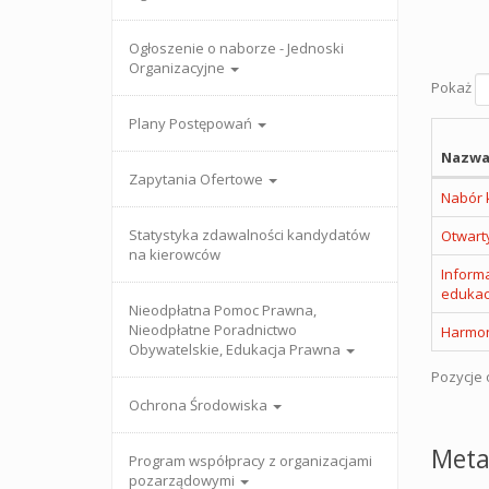
Ogłoszenie o naborze - Jednoski
Organizacyjne
Pokaż
Plany Postępowań
Nazwa
Zapytania Ofertowe
Nabór 
Statystyka zdawalności kandydatów
Otwart
na kierowców
Inform
edukac
Nieodpłatna Pomoc Prawna,
Nieodpłatne Poradnictwo
Harmon
Obywatelskie, Edukacja Prawna
Pozycje o
Ochrona Środowiska
Meta
Program współpracy z organizacjami
pozarządowymi