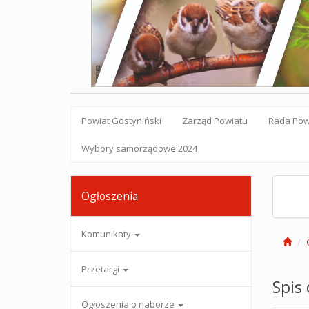
Powiat Gostyniński
Zarząd Powiatu
Rada Pow
Wybory samorządowe 2024
Ogłoszenia
Komunikaty
Przetargi
Spis
Ogłoszenia o naborze