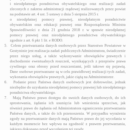
i nieodpłatnego poradnictwa obywatelskiego oraz realizacji zadań
zleconych z zakresu administracji rządowej realizowanych przez powiat
na podstawie art. 4 ust. 5 ustawy z dnia 5 sierpnia 2015 r.
o nieodpłatnej pomocy prawnej, nieodpłatnym poradnictwie
obywatelskim oraz edukacji prawnej oraz Rozporządzenia Ministra
Sprawiedliwości z dnia 21 grudnia 2018 r.
w sprawie nieodpłatnej
pomocy prawnej oraz nieodpłatnego poradnictwa obywatelskiego
zgodnie z art. 6 pkt 1 lit. e RODO.
5.
Celem przetwarzania danych osobowych przez Starostwo Powiatowe w
Gostyninie jest realizacja zadań publicznych Administratora, świadczenie
przez niego usług, a także wykonywanie obowiązków prawnych i
dochodzenie ewentualnych roszczeń, wynikających z przepisów prawa
cywilnego oraz obrony przed roszczeniami, jeśli takowe się pojawią.
Dane osobowe przetwarzane są w celu prawidłowej realizacji tych zadań,
wykonania obowiązków prawnych, jakie ciążą na Administratorze.
6.
Podanie przez Państwa danych osobowych jest dobrowolne, jednak
niezbędne do uzyskania nieodpłatnej pomocy prawnej lub nieodpłatnego
poradnictwa obywatelskiego.
7.
Mają Państwo prawo dostępu do swoich danych osobowych, do ich
sprostowania, żądania ich usunięcia lub wniesienia sprzeciwu, jak
również prawo do żądania od Administratora ograniczenia przetwarzania
Państwa danych, a także do ich przenoszenia. W przypadku wyrażenia
zgody na przetwarzanie danych mają Państwo prawo do jej wycofania w
każdym momencie bez wpływu na zgodność z prawem przetwarzania,
jakiego dokonano przed wycofaniem tej zgody.