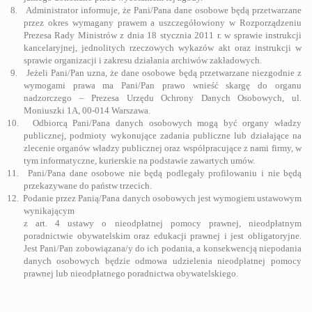
8.
Administrator informuje, że Pani/Pana dane osobowe będą przetwarzane
przez okres wymagany prawem a uszczegółowiony w Rozporządzeniu
Prezesa Rady Ministrów z dnia 18 stycznia 2011 r. w sprawie instrukcji
kancelaryjnej, jednolitych rzeczowych wykazów akt oraz instrukcji w
sprawie organizacji i zakresu działania archiwów zakładowych.
9.
Jeżeli Pani/Pan uzna, że dane osobowe będą przetwarzane niezgodnie z
wymogami prawa ma Pani/Pan prawo wnieść skargę do organu
nadzorczego – Prezesa Urzędu Ochrony Danych Osobowych, ul.
Moniuszki 1A, 00-014 Warszawa.
10.
Odbiorcą Pani/Pana danych osobowych mogą być organy władzy
publicznej, podmioty wykonujące zadania publiczne lub działające na
zlecenie organów władzy publicznej oraz współpracujące z nami firmy, w
tym informatyczne, kurierskie na podstawie zawartych umów.
11.
Pani/Pana dane osobowe nie będą podlegały profilowaniu i nie będą
przekazywane do państw trzecich.
12.
Podanie przez Panią/Pana danych osobowych jest wymogiem ustawowym
wynikającym
z art. 4 ustawy o nieodpłatnej pomocy prawnej, nieodpłatnym
poradnictwie obywatelskim oraz edukacji prawnej i jest obligatoryjne.
Jest Pani/Pan zobowiązana/y do ich podania, a konsekwencją niepodania
danych osobowych będzie odmowa udzielenia nieodpłatnej pomocy
prawnej lub nieodpłatnego poradnictwa obywatelskiego.