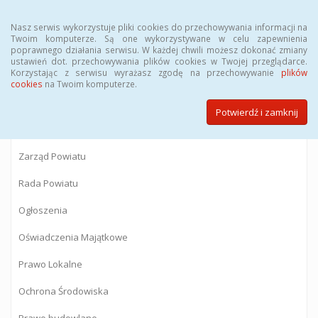
Menu
Nasz serwis wykorzystuje pliki cookies do przechowywania informacji na
Twoim komputerze. Są one wykorzystywane w celu zapewnienia
poprawnego działania serwisu. W każdej chwili możesz dokonać zmiany
BIULETYN INFORMACJI PUBLICZNEJ
ustawień dot. przechowywania plików cookies w Twojej przeglądarce.
Korzystając z serwisu wyrażasz zgodę na przechowywanie
plików
Starostwa Powiatowego w Gostyninie
cookies
na Twoim komputerze.
Potwierdź i zamknij
Powiat Gostyniński
Zarząd Powiatu
Rada Powiatu
Ogłoszenia
Oświadczenia Majątkowe
Prawo Lokalne
Ochrona Środowiska
Prawo budowlane