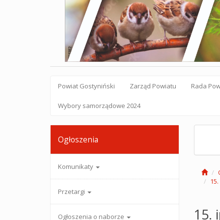
Powiat Gostyniński
Zarząd Powiatu
Rada Pow
Wybory samorządowe 2024
Ogłoszenia
Komunikaty
15.
Przetargi
15. 
Ogłoszenia o naborze