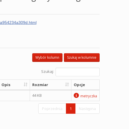
34a954234a309d.html
Wybór kolumn
Szukaj w kolumnie
Szukaj:
Opis
Rozmiar
Opcje
44 KB
metryczka
Poprzednia
1
Następna