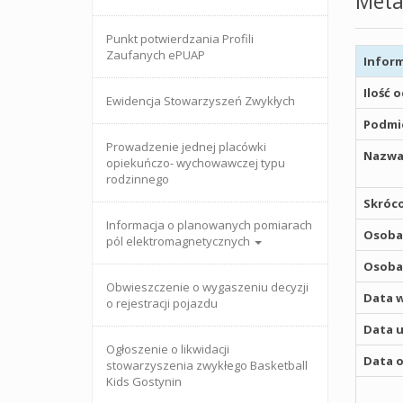
Meta
Punkt potwierdzania Profili
Zaufanych ePUAP
Inform
Ilość 
Ewidencja Stowarzyszeń Zwykłych
Podmio
Prowadzenie jednej placówki
Nazwa
opiekuńczo- wychowawczej typu
rodzinnego
Skróco
Informacja o planowanych pomiarach
Osoba,
pól elektromagnetycznych
Osoba,
Obwieszczenie o wygaszeniu decyzji
Data w
o rejestracji pojazdu
Data u
Ogłoszenie o likwidacji
Data o
stowarzyszenia zwykłego Basketball
Kids Gostynin