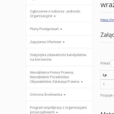
wraz
Ogłoszenie o naborze - Jednoski
Organizacyjne
https:/
Plany Postępowań
Załąc
Zapytania Ofertowe
Statystyka zdawalności kandydatów
na kierowców
Pokaż
Nieodpłatna Pomoc Prawna,
Lp
Nieodpłatne Poradnictwo
Obywatelskie, Edukacja Prawna
1
Ochrona Środowiska
Pozycje o
Program współpracy z organizacjami
pozarządowymi