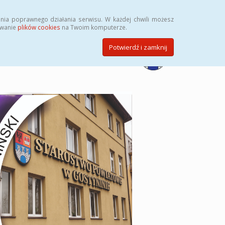
Przycisk wyszukaj duży
Szukaj
nia poprawnego działania serwisu. W każdej chwili możesz
ywanie
plików cookies
na Twoim komputerze.
Potwierdź i zamknij