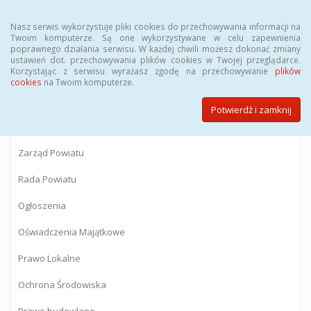
Menu
Nasz serwis wykorzystuje pliki cookies do przechowywania informacji na
Twoim komputerze. Są one wykorzystywane w celu zapewnienia
poprawnego działania serwisu. W każdej chwili możesz dokonać zmiany
BIULETYN INFORMACJI PUBLICZNEJ
ustawień dot. przechowywania plików cookies w Twojej przeglądarce.
Korzystając z serwisu wyrażasz zgodę na przechowywanie
plików
Starostwa Powiatowego w Gostyninie
cookies
na Twoim komputerze.
Potwierdź i zamknij
Powiat Gostyniński
Zarząd Powiatu
Rada Powiatu
Ogłoszenia
Oświadczenia Majątkowe
Prawo Lokalne
Ochrona Środowiska
Prawo budowlane