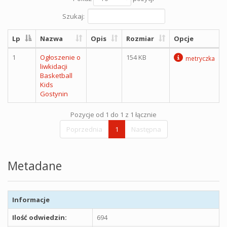
Szukaj:
Lp
Nazwa
Opis
Rozmiar
Opcje
1
Ogłoszenie o
154 KB
metryczka
liwkidacji
Basketball
Kids
Gostynin
Pozycje od 1 do 1 z 1 łącznie
Poprzednia
1
Następna
Metadane
Informacje
Ilość odwiedzin:
694