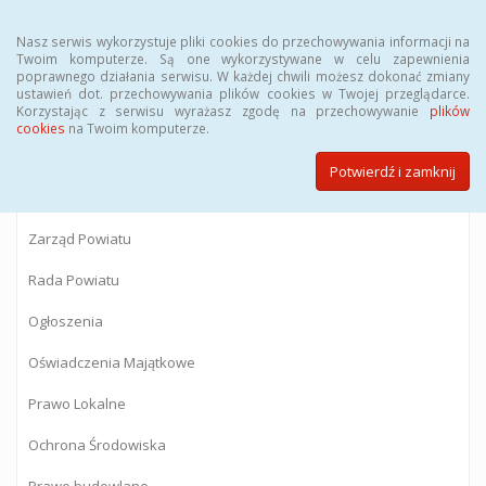
Menu
Nasz serwis wykorzystuje pliki cookies do przechowywania informacji na
Twoim komputerze. Są one wykorzystywane w celu zapewnienia
poprawnego działania serwisu. W każdej chwili możesz dokonać zmiany
BIULETYN INFORMACJI PUBLICZNEJ
ustawień dot. przechowywania plików cookies w Twojej przeglądarce.
Korzystając z serwisu wyrażasz zgodę na przechowywanie
plików
Starostwa Powiatowego w Gostyninie
cookies
na Twoim komputerze.
Potwierdź i zamknij
Powiat Gostyniński
Zarząd Powiatu
Rada Powiatu
Ogłoszenia
Oświadczenia Majątkowe
Prawo Lokalne
Ochrona Środowiska
Prawo budowlane