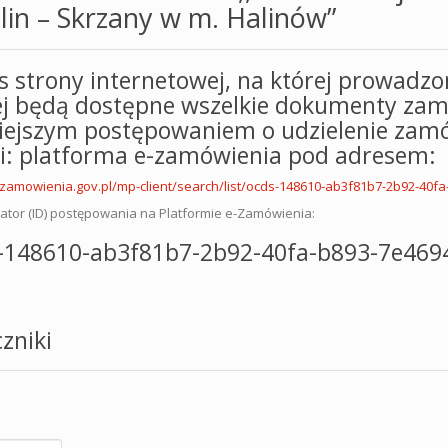
lin – Skrzany w m. Halinów”
s strony internetowej, na której prowadzo
ej będą dostępne wszelkie dokumenty zam
niejszym postępowaniem o udzielenie zamó
ci: platforma e-zamówienia pod adresem:
ezamowienia.gov.pl/mp-client/search/list/ocds-148610-ab3f81b7-2b92-40f
kator (ID) postępowania na Platformie e-Zamówienia:
-148610-ab3f81b7-2b92-40fa-b893-7e469
zniki