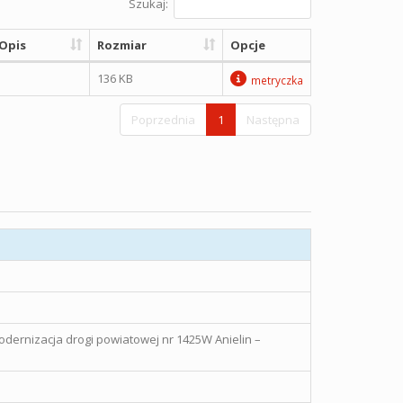
Szukaj:
Opis
Rozmiar
Opcje
136 KB
metryczka
Poprzednia
1
Następna
Modernizacja drogi powiatowej nr 1425W Anielin –