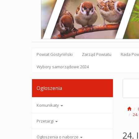
Powiat Gostyniński
Zarząd Powiatu
Rada Pow
Wybory samorządowe 2024
Ogłoszenia
Komunikaty
24.
Przetargi
24. 
Ogłoszenia o naborze