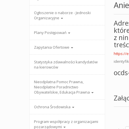
Anie
Ogłoszenie o naborze - Jednoski
Organizacyjne
Adre
któr
Plany Postępowań
z ni
treś
Zapytania Ofertowe
https://
identyfi
Statystyka zdawalności kandydatów
na kierowców
ocds
Nieodpłatna Pomoc Prawna,
Nieodpłatne Poradnictwo
Obywatelskie, Edukacja Prawna
Załąc
Ochrona Środowiska
Program współpracy z organizacjami
pozarządowymi