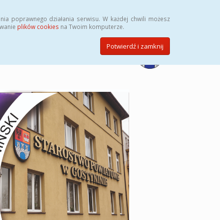
Przycisk wyszukaj duży
Szukaj
nia poprawnego działania serwisu. W każdej chwili możesz
ywanie
plików cookies
na Twoim komputerze.
Potwierdź i zamknij