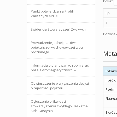
Pokaż
Punkt potwierdzania Profili
Lp
Zaufanych ePUAP
1
Ewidencja Stowarzyszeń Zwykłych
Pozycje o
Prowadzenie jednej placówki
opiekuńczo- wychowawczej typu
Meta
rodzinnego
Informacja o planowanych pomiarach
pól elektromagnetycznych
Inform
Ilość 
Obwieszczenie o wygaszeniu decyzji
o rejestracji pojazdu
Podmio
Nazwa
Ogłoszenie o likwidacji
stowarzyszenia zwykłego Basketball
Kids Gostynin
Skróco