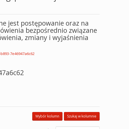
ne jest postępowanie oraz na
ówienia bezpośrednio związane
wienia, zmiany i wyjaśnienia
a-b893-7e46947a6c62
47a6c62
Wybór kolumn
Szukaj w kolumnie