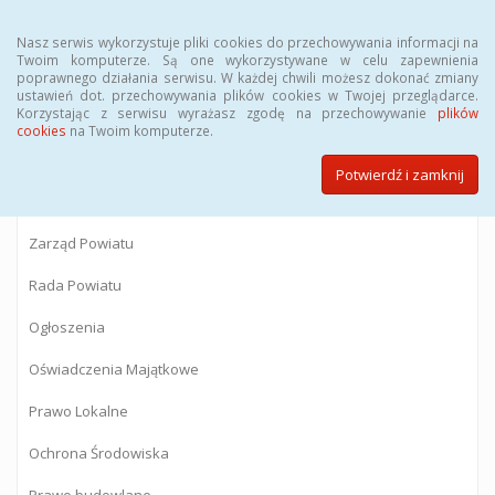
Menu
Nasz serwis wykorzystuje pliki cookies do przechowywania informacji na
Twoim komputerze. Są one wykorzystywane w celu zapewnienia
poprawnego działania serwisu. W każdej chwili możesz dokonać zmiany
BIULETYN INFORMACJI PUBLICZNEJ
ustawień dot. przechowywania plików cookies w Twojej przeglądarce.
Korzystając z serwisu wyrażasz zgodę na przechowywanie
plików
Starostwa Powiatowego w Gostyninie
cookies
na Twoim komputerze.
Potwierdź i zamknij
Powiat Gostyniński
Zarząd Powiatu
Rada Powiatu
Ogłoszenia
Oświadczenia Majątkowe
Prawo Lokalne
Ochrona Środowiska
Prawo budowlane