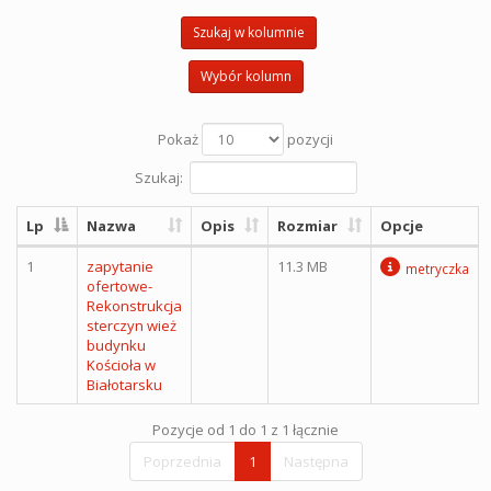
Szukaj w kolumnie
Wybór kolumn
Pokaż
pozycji
Szukaj:
Lp
Nazwa
Opis
Rozmiar
Opcje
1
zapytanie
11.3 MB
metryczka
ofertowe-
Rekonstrukcja
sterczyn wież
budynku
Kościoła w
Białotarsku
Pozycje od 1 do 1 z 1 łącznie
Poprzednia
1
Następna