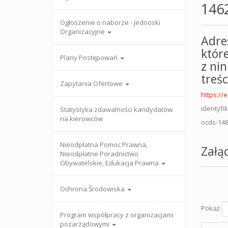
146
Ogłoszenie o naborze - Jednoski
Organizacyjne
Adre
któr
Plany Postępowań
z ni
treś
Zapytania Ofertowe
https://
identyfi
Statystyka zdawalności kandydatów
na kierowców
ocds-148
Nieodpłatna Pomoc Prawna,
Załąc
Nieodpłatne Poradnictwo
Obywatelskie, Edukacja Prawna
Ochrona Środowiska
Pokaż
Program współpracy z organizacjami
pozarządowymi