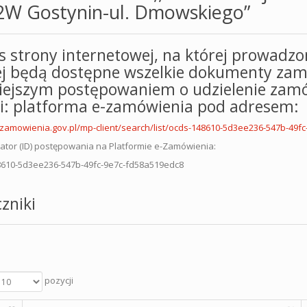
2W Gostynin-ul. Dmowskiego”
s strony internetowej, na której prowadzo
ej będą dostępne wszelkie dokumenty zam
niejszym postępowaniem o udzielenie zamó
ci: platforma e-zamówienia pod adresem:
ezamowienia.gov.pl/mp-client/search/list/ocds-148610-5d3ee236-547b-49f
kator (ID) postępowania na Platformie e-Zamówienia:
610-5d3ee236-547b-49fc-9e7c-fd58a519edc8
zniki
pozycji