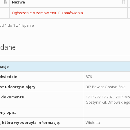
Nazwa
Ogłoszenie o zamówieniu E-zamówienia
d 1 do 1 z 1 łącznie
dane
acje
odwiedzin:
876
t udostępniający:
BIP Powiat Gostyniński
 dokumentu:
17.IP.272.17.2025.ZDP,,M
Gostynin-ul. Dmowskiego
ny opis:
 która wytworzyła informację:
Wioletta