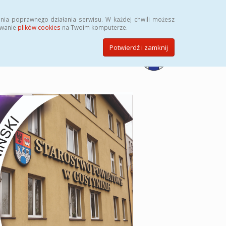
Przycisk wyszukaj duży
Szukaj
nia poprawnego działania serwisu. W każdej chwili możesz
ywanie
plików cookies
na Twoim komputerze.
Potwierdź i zamknij