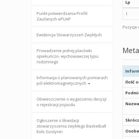
Lp
Punkt potwierdzania Profili
1
Zaufanych ePUAP
Pozycje o
Ewidencja Stowarzyszeń Zwykłych
Meta
Prowadzenie jednej placówki
opiekuńczo- wychowawczej typu
rodzinnego
Inform
Informacja o planowanych pomiarach
Ilość 
pól elektromagnetycznych
Podmio
Obwieszczenie o wygaszeniu decyzji
Nazwa
o rejestracji pojazdu
Skróco
Ogłoszenie o likwidacji
stowarzyszenia zwykłego Basketball
Osoba,
Kids Gostynin