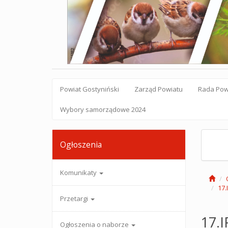
Powiat Gostyniński
Zarząd Powiatu
Rada Pow
Wybory samorządowe 2024
Ogłoszenia
Komunikaty
17.
Przetargi
17.I
Ogłoszenia o naborze