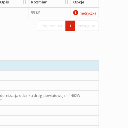
Opis
Rozmiar
Opcje
55 KB
metryczka
Poprzednia
1
Następna
odernizacja odcinka drogi powiatowej nr 1462W
”