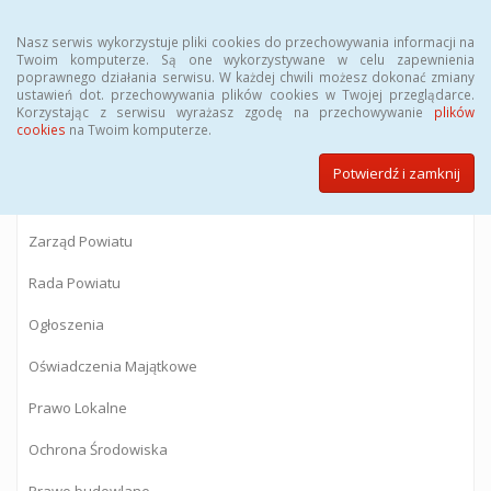
Menu
Nasz serwis wykorzystuje pliki cookies do przechowywania informacji na
Twoim komputerze. Są one wykorzystywane w celu zapewnienia
poprawnego działania serwisu. W każdej chwili możesz dokonać zmiany
BIULETYN INFORMACJI PUBLICZNEJ
ustawień dot. przechowywania plików cookies w Twojej przeglądarce.
Korzystając z serwisu wyrażasz zgodę na przechowywanie
plików
Starostwa Powiatowego w Gostyninie
cookies
na Twoim komputerze.
Potwierdź i zamknij
Powiat Gostyniński
Zarząd Powiatu
Rada Powiatu
Ogłoszenia
Oświadczenia Majątkowe
Prawo Lokalne
Ochrona Środowiska
Prawo budowlane