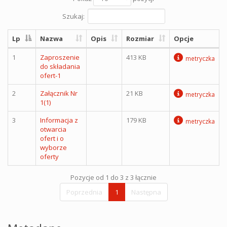
Szukaj:
Lp
Nazwa
Opis
Rozmiar
Opcje
1
Zaproszenie
413 KB
metryczka
do składania
ofert-1
2
Załącznik Nr
21 KB
metryczka
1(1)
3
Informacja z
179 KB
metryczka
otwarcia
ofert i o
wyborze
oferty
Pozycje od 1 do 3 z 3 łącznie
Poprzednia
1
Następna