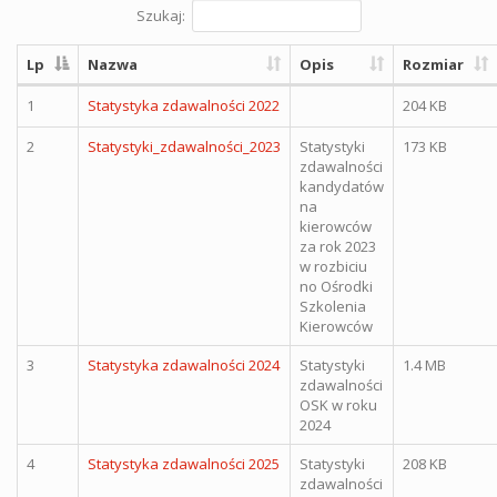
Szukaj:
Lp
Nazwa
Opis
Rozmiar
1
Statystyka zdawalności 2022
204 KB
2
Statystyki_zdawalności_2023
Statystyki
173 KB
zdawalności
kandydatów
na
kierowców
za rok 2023
w rozbiciu
no Ośrodki
Szkolenia
Kierowców
3
Statystyka zdawalności 2024
Statystyki
1.4 MB
zdawalności
OSK w roku
2024
4
Statystyka zdawalności 2025
Statystyki
208 KB
zdawalności