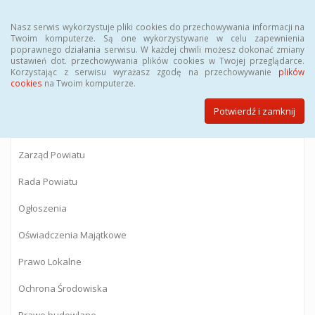
Menu
Nasz serwis wykorzystuje pliki cookies do przechowywania informacji na
Twoim komputerze. Są one wykorzystywane w celu zapewnienia
poprawnego działania serwisu. W każdej chwili możesz dokonać zmiany
BIULETYN INFORMACJI PUBLICZNEJ
ustawień dot. przechowywania plików cookies w Twojej przeglądarce.
Korzystając z serwisu wyrażasz zgodę na przechowywanie
plików
Starostwa Powiatowego w Gostyninie
cookies
na Twoim komputerze.
Potwierdź i zamknij
Powiat Gostyniński
Zarząd Powiatu
Rada Powiatu
Ogłoszenia
Oświadczenia Majątkowe
Prawo Lokalne
Ochrona Środowiska
Prawo budowlane