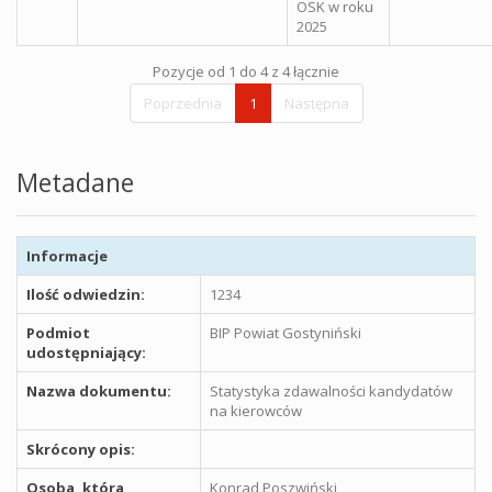
OSK w roku
2025
Pozycje od 1 do 4 z 4 łącznie
Poprzednia
1
Następna
Metadane
Informacje
Ilość odwiedzin:
1234
Podmiot
BIP Powiat Gostyniński
udostępniający:
Nazwa dokumentu:
Statystyka zdawalności kandydatów
na kierowców
Skrócony opis:
Osoba, która
Konrad Poszwiński