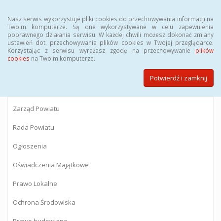
Menu
Nasz serwis wykorzystuje pliki cookies do przechowywania informacji na
Twoim komputerze. Są one wykorzystywane w celu zapewnienia
poprawnego działania serwisu. W każdej chwili możesz dokonać zmiany
BIULETYN INFORMACJI PUBLICZNEJ
ustawień dot. przechowywania plików cookies w Twojej przeglądarce.
Korzystając z serwisu wyrażasz zgodę na przechowywanie
plików
Starostwa Powiatowego w Gostyninie
cookies
na Twoim komputerze.
Potwierdź i zamknij
Powiat Gostyniński
Zarząd Powiatu
Rada Powiatu
Ogłoszenia
Oświadczenia Majątkowe
Prawo Lokalne
Ochrona Środowiska
Prawo budowlane