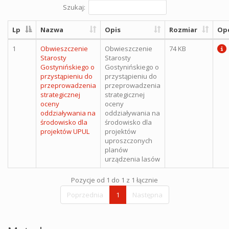
Szukaj:
Lp
Nazwa
Opis
Rozmiar
Op
1
Obwieszczenie
Obwieszczenie
74 KB
Starosty
Starosty
Gostynińskiego o
Gostynińskiego o
przystąpieniu do
przystąpieniu do
przeprowadzenia
przeprowadzenia
strategicznej
strategicznej
oceny
oceny
oddziaływania na
oddziaływania na
środowisko dla
środowisko dla
projektów UPUL
projektów
uproszczonych
planów
urządzenia lasów
Pozycje od 1 do 1 z 1 łącznie
Poprzednia
1
Następna