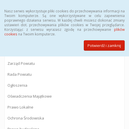
Menu
Nasz serwis wykorzystuje pliki cookies do przechowywania informacji na
Twoim komputerze. Są one wykorzystywane w celu zapewnienia
poprawnego działania serwisu. W każdej chwili możesz dokonać zmiany
BIULETYN INFORMACJI PUBLICZNEJ
ustawień dot. przechowywania plików cookies w Twojej przeglądarce.
Korzystając z serwisu wyrażasz zgodę na przechowywanie
plików
Starostwa Powiatowego w Gostyninie
cookies
na Twoim komputerze.
Potwierdź i zamknij
Powiat Gostyniński
Zarząd Powiatu
Rada Powiatu
Ogłoszenia
Oświadczenia Majątkowe
Prawo Lokalne
Ochrona Środowiska
Prawo budowlane