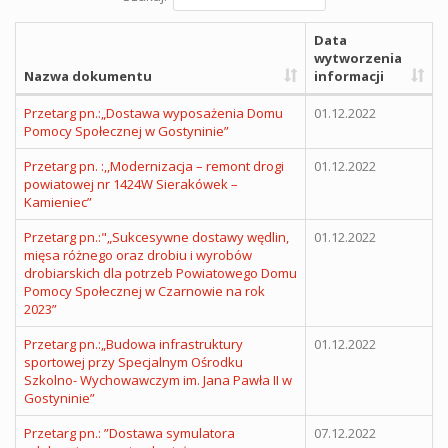
Data
wytworzenia
Nazwa dokumentu
informacji
Przetarg pn.:„Dostawa wyposażenia Domu
01.12.2022
Pomocy Społecznej w Gostyninie”
Przetarg pn. :,,Modernizacja – remont drogi
01.12.2022
powiatowej nr 1424W Sierakówek –
Kamieniec”
Przetarg pn.:"„Sukcesywne dostawy wędlin,
01.12.2022
mięsa różnego oraz drobiu i wyrobów
drobiarskich dla potrzeb Powiatowego Domu
Pomocy Społecznej w Czarnowie na rok
2023”
Przetarg pn.:„Budowa infrastruktury
01.12.2022
sportowej przy Specjalnym Ośrodku
Szkolno- Wychowawczym im. Jana Pawła II w
Gostyninie”
Przetarg pn.: ”Dostawa symulatora
07.12.2022