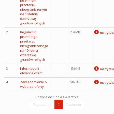
pisemnym
przetargu
nieograniczonym
na 10 letnią
dzierżawę
gruntów rolnych
2
Regulamin
2.9 MB
metryczk
pisemnego
przetargu
nieograniczonego
na 10-letnią
dzierżawę
gruntów rolnych
3
Informacja z
156 KB
metryczk
otwarcia ofert
4
Zawiadomienie o
502 KB
metryczk
wyborze oferty
Pozycje od 1 do 4 z 4 łącznie
Poprzednia
1
Następna