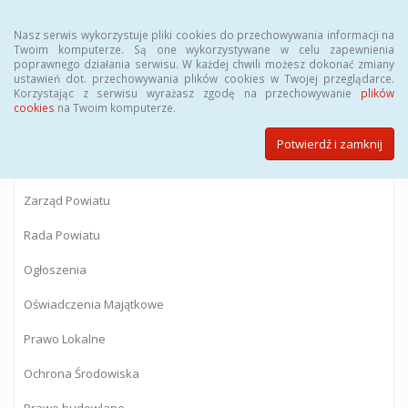
Menu
Nasz serwis wykorzystuje pliki cookies do przechowywania informacji na
Twoim komputerze. Są one wykorzystywane w celu zapewnienia
poprawnego działania serwisu. W każdej chwili możesz dokonać zmiany
BIULETYN INFORMACJI PUBLICZNEJ
ustawień dot. przechowywania plików cookies w Twojej przeglądarce.
Korzystając z serwisu wyrażasz zgodę na przechowywanie
plików
Starostwa Powiatowego w Gostyninie
cookies
na Twoim komputerze.
Potwierdź i zamknij
Powiat Gostyniński
Zarząd Powiatu
Rada Powiatu
Ogłoszenia
Oświadczenia Majątkowe
Prawo Lokalne
Ochrona Środowiska
Prawo budowlane