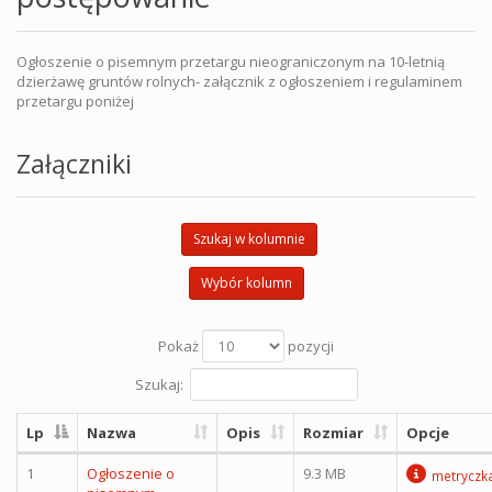
Ogłoszenie o pisemnym przetargu nieograniczonym na 10-letnią
dzierżawę gruntów rolnych- załącznik z ogłoszeniem i regulaminem
przetargu poniżej
Załączniki
Szukaj w kolumnie
Wybór kolumn
Pokaż
pozycji
Szukaj:
Lp
Nazwa
Opis
Rozmiar
Opcje
1
Ogłoszenie o
9.3 MB
metryczk