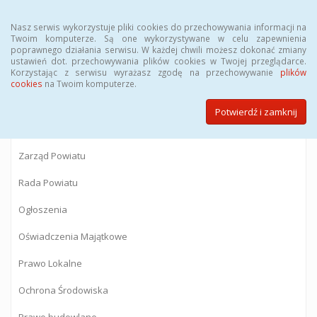
Menu
Nasz serwis wykorzystuje pliki cookies do przechowywania informacji na
Twoim komputerze. Są one wykorzystywane w celu zapewnienia
poprawnego działania serwisu. W każdej chwili możesz dokonać zmiany
BIULETYN INFORMACJI PUBLICZNEJ
ustawień dot. przechowywania plików cookies w Twojej przeglądarce.
Korzystając z serwisu wyrażasz zgodę na przechowywanie
plików
Starostwa Powiatowego w Gostyninie
cookies
na Twoim komputerze.
Potwierdź i zamknij
Powiat Gostyniński
Zarząd Powiatu
Rada Powiatu
Ogłoszenia
Oświadczenia Majątkowe
Prawo Lokalne
Ochrona Środowiska
Prawo budowlane