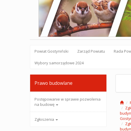
Powiat Gostyniński
Zarząd Powiatu
Rada Pow
Wybory samorządowe 2024
Prawo budowlane
Postępowanie w sprawie pozwolenia
na budowę
Zgł
budyn
Gosty
Zgłoszenia
Zgł
budyn