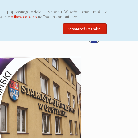
Przycisk wyszukaj duży
Szukaj
nia poprawnego działania serwisu. W każdej chwili możesz
ywanie
plików cookies
na Twoim komputerze.
Potwierdź i zamknij